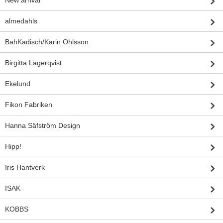
New arrival
almedahls
BahKadisch/Karin Ohlsson
Birgitta Lagerqvist
Ekelund
Fikon Fabriken
Hanna Säfström Design
Hipp!
Iris Hantverk
ISAK
KOBBS