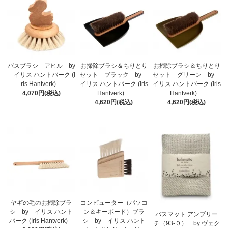
バスブラシ アヒル by
お掃除ブラシ＆ちりとり
お掃除ブラシ＆ちりとり
イリス ハントバーク (I
セット ブラック by
セット グリーン by
ris Hantverk)
イリス ハントバーク (Iris
イリス ハントバーク (Iris
4,070円(税込)
Hantverk)
Hantverk)
4,620円(税込)
4,620円(税込)
ヤギの毛のお掃除ブラ
コンピューター（パソコ
シ by イリス ハント
ン＆キーボード）ブラ
バスマット アンブリー
バーク (Iris Hantverk)
シ by イリス ハント
チ（93-０） by ヴェク