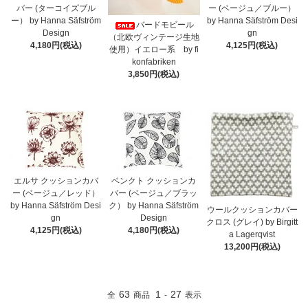
バー (ターコイズブル
ー (ベージュ／ブルー）
ー） by Hanna Säfström
by Hanna Säfström Desi
バードモビール
Design
gn
（北欧ヴィンテージ生地
4,180円(税込)
4,125円(税込)
使用）イエロー系 by fi
konfabriken
3,850円(税込)
エルサ クッションカバ
ベンクト クッションカ
ー (ベージュ／レッド）
バー (ベージュ／ブラッ
by Hanna Säfström Desi
ク） by Hanna Säfström
ウールクッションカバー
gn
Design
クロス (グレイ) by Birgitt
4,125円(税込)
4,180円(税込)
a Lagerqvist
13,200円(税込)
63
1
27
全
商品
-
表示