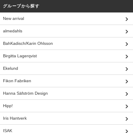
グループから探す
New arrival
almedahls
BahKadisch/Karin Ohlsson
Birgitta Lagerqvist
Ekelund
Fikon Fabriken
Hanna Säfström Design
Hipp!
Iris Hantverk
ISAK