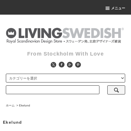
メニュー
From Stockholm With Love
ホーム
>
Ekelund
Ekelund