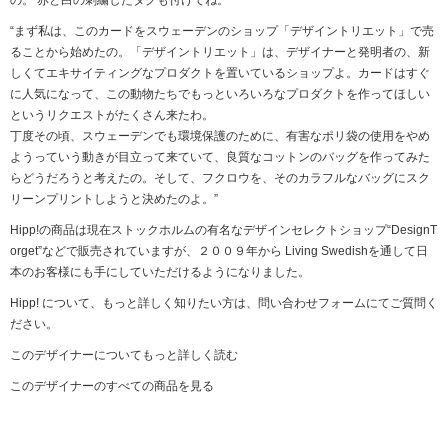
“まず私は、このカードをスウェーデンのショップ「デザイントリエット」で売
ることから始めたの。「デザイントリエット」は、デザイナーと発明者の、新
しくてエキサイティングなプロダクトを置いているショップよ。カードはすぐ
に人気になって、この動物たちでもっといろいろなプロダクトを作ってほしい
というリクエストがたくさん来たわ。
丁度その頃、スウェーデンでも環境保護のために、有害なポリ袋の使用をやめ
ようっていう動きが目立って来ていて、良質なコットンのバッグを作ってみた
らどうだろうと考えたの。そして、フクロウを、そのカラフルなバッグにスク
リーンプリントしようと決めたのよ。”
Hipp!の商品は現在ストックホルムの有名なデザインセレクトショップ“DesignT
orget”などで販売されていますが、２００９年から Living Swedishを通して日
本のお客様にも手にしていただけるようになりました。
Hipp! について、もっと詳しく知りたい方は、問い合わせフォームにてご質問く
ださい。
このデザイナーについてもっと詳しく読む
このデザイナーのすべての商品を見る