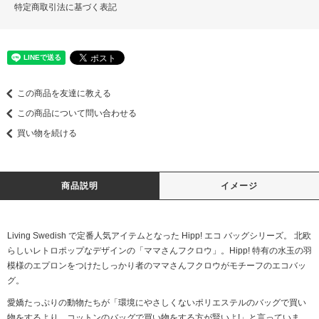
特定商取引法に基づく表記
この商品を友達に教える
この商品について問い合わせる
買い物を続ける
商品説明
イメージ
Living Swedish で定番人気アイテムとなった Hipp! エコ バッグシリーズ。 北欧
らしいレトロポップなデザインの「ママさんフクロウ」。Hipp! 特有の水玉の羽
模様のエプロンをつけたしっかり者のママさんフクロウがモチーフのエコバッ
グ。
愛嬌たっぷりの動物たちが「環境にやさしくないポリエステルのバッグで買い
物をするより、コットンのバッグで買い物をする方が賢いよ!」と言っていま