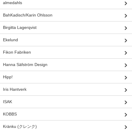
almedahls
BahKadisch/Karin Ohlsson
Birgitta Lagerqvist
Ekelund
Fikon Fabriken
Hanna Säfström Design
Hipp!
Iris Hantverk
ISAK
KOBBS
Kränku (クレンク)