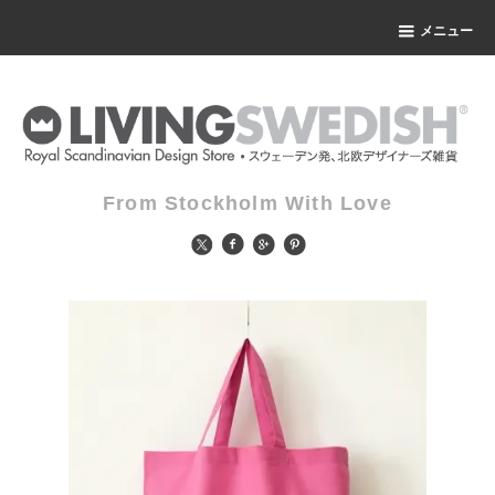
メニュー
From Stockholm With Love