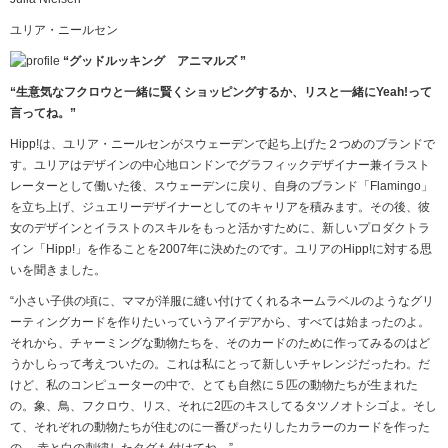
ユリア・ニールセン
“グッドルッキング アニマルズ ”
“生意気なフクロウと一緒に賢くショッピングするか、リスと一緒にYeah!って
言ってね。”
Hipp!は、ユリア・ニールセンがスウェーデンで起ち上げた２つめのブランドで
す。ユリアはデザインの中心地ロンドンでグラフィックデザイナー兼イラスト
レーターとして働いた後、スウェーデンに戻り、自身のブランド「Flamingo」
を立ち上げ、ジュエリーデザイナーとしてのキャリアを積みます。その後、彼
女のデザインとイラストのスキルをもっと活かすために、新しいプロダクトラ
イン「Hipp!」を作ることを2007年に決めたのです。ユリアのHipp!に対する思
いを聞きました。
“小さい子供の頃に、ママが洋服に縫い付けてくれるネームラベルのようなグリ
ーティングカードを作りたいっていうアイデアから、すべては始まったのよ。
それから、チャーミングな動物たちを、そのカードのために作ってみるのはど
うかしらって考えついたの。これは私にとって新しいチャレンジだったわ。だ
けど、私のコンピューターの中で、とても自然に５匹の動物たちが生まれた
の。象、鳥、フクロウ、リス、それに2匹のキスしてるタツノオトシゴよ。そし
て、それぞれの動物たちが住むのに一番ぴったりしたカラーのカードを作った
の。 赤と白の刺繍したタグも付けてね。”