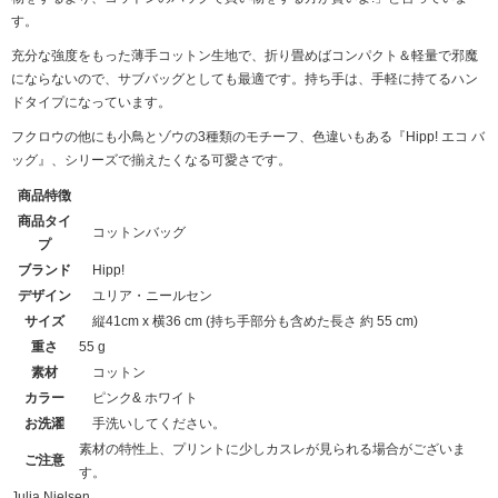
す。
充分な強度をもった薄手コットン生地で、折り畳めばコンパクト＆軽量で邪魔
にならないので、サブバッグとしても最適です。持ち手は、手軽に持てるハン
ドタイプになっています。
フクロウの他にも小鳥とゾウの3種類のモチーフ、色違いもある『Hipp! エコ バ
ッグ』、シリーズで揃えたくなる可愛さです。
商品特徴
商品タイ
コットンバッグ
プ
ブランド
Hipp!
デザイン
ユリア・ニールセン
サイズ
縦41cm x 横36 cm (持ち手部分も含めた長さ 約 55 cm)
重さ
55 g
素材
コットン
カラー
ピンク& ホワイト
お洗濯
手洗いしてください。
素材の特性上、プリントに少しカスレが見られる場合がございま
ご注意
す。
Julia Nielsen