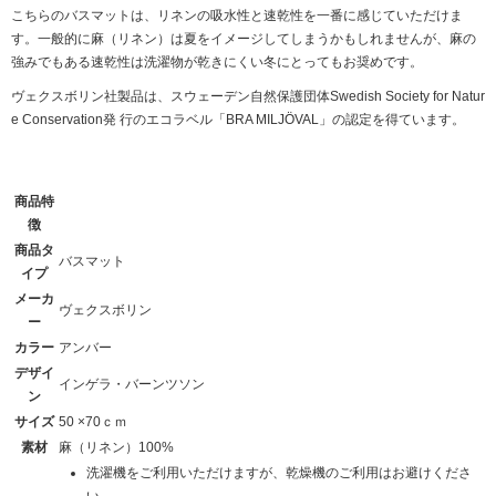
こちらのバスマットは、リネンの吸水性と速乾性を一番に感じていただけま
す。一般的に麻（リネン）は夏をイメージしてしまうかもしれませんが、麻の
強みでもある速乾性は洗濯物が乾きにくい冬にとってもお奨めです。
ヴェクスボリン社製品は、スウェーデン自然保護団体Swedish Society for Natur
e Conservation発 行のエコラベル「BRA MILJÖVAL」の認定を得ています。
商品特
徴
商品タ
バスマット
イプ
メーカ
ヴェクスボリン
ー
カラー
アンバー
デザイ
インゲラ・バーンツソン
ン
サイズ
50 ×70ｃｍ
素材
麻（リネン）100%
洗濯機をご利用いただけますが、乾燥機のご利用はお避けくださ
い。