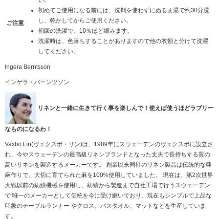
初めてご使用になる前には、洗剤を使わずにぬるま湯で約30分浸
し、乾かしてからご使用ください。
ご注意
初回の洗濯で、10％ほど縮みます。
洗濯時は、色落ちすることがありますので他の衣類と分けて洗濯
してください。
Ingera Berntsson
インゲラ・バーンツソン
リネンと一緒に生きて行く事を楽しんで！使えば使うほどラブリー
なものになるわ！
Vaxbo Lin(ヴェクスボ・リン)は、1989年にスウェーデンのヴェクスボに設立さ
れ、今やスウェーデンの最高級リネンブランドとなった丈夫で長持ちする質の
高いリネンを製造するメーカーです。 創業以来同社のリネン製品は伝統的な亜
麻作りで、大切に育てられた麻を100%使用していました。 現在は、第2次世界
大戦以前の紡績機械を使用し、紡績から製造まで自社工場で行うスウェーデン
で 唯一のメーカーとして伝統を今に受け継いでおり、現在もシンプルで上品な
印象のテーブルランナー やクロス、バスタオル、マットなどを生産していま
す。