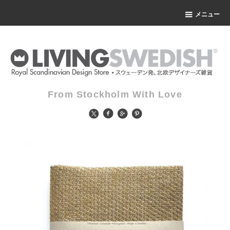
メニュー
From Stockholm With Love