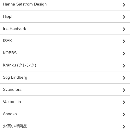
Hanna Säfström Design
Hipp!
Iris Hantverk
ISAK
KOBBS
Kränku (クレンク)
Stig Lindberg
Svanefors
Vaxbo Lin
Anneko
お買い得商品