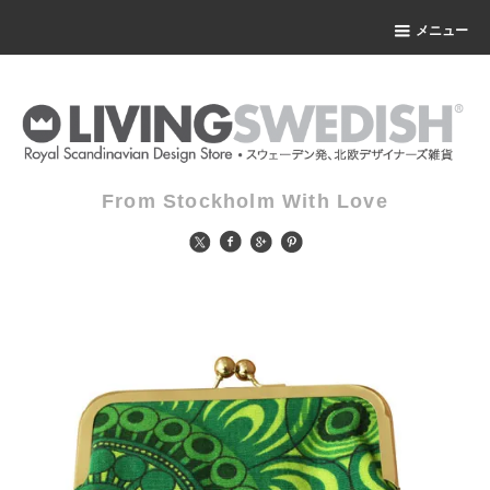
メニュー
From Stockholm With Love