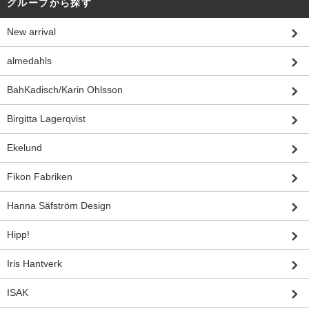
グループから探す
New arrival
almedahls
BahKadisch/Karin Ohlsson
Birgitta Lagerqvist
Ekelund
Fikon Fabriken
Hanna Säfström Design
Hipp!
Iris Hantverk
ISAK