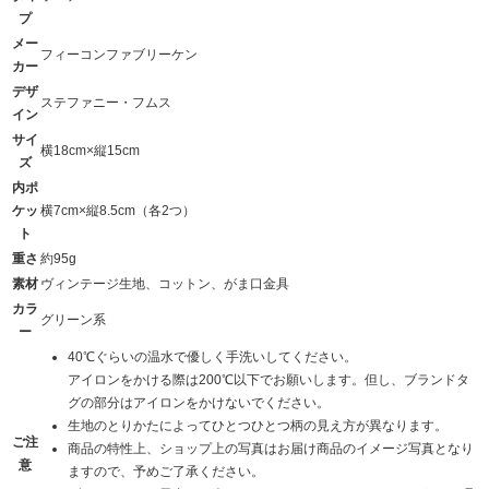
プ
メー
フィーコンファブリーケン
カー
デザ
ステファニー・フムス
イン
サイ
横18cm×縦15cm
ズ
内ポ
ケッ
横7cm×縦8.5cm（各2つ）
ト
重さ
約95g
素材
ヴィンテージ生地、コットン、がま口金具
カラ
グリーン系
ー
40℃ぐらいの温水で優しく手洗いしてください。
アイロンをかける際は200℃以下でお願いします。但し、ブランドタ
グの部分はアイロンをかけないでください。
生地のとりかたによってひとつひとつ柄の見え方が異なります。
ご注
商品の特性上、ショップ上の写真はお届け商品のイメージ写真となり
意
ますので、予めご了承ください。