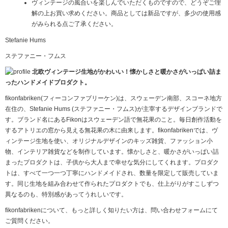
ヴィンテージの風合いを楽しんでいただくものですので、どうぞご理
解の上お買い求めください。商品としては新品ですが、多少の使用感
がみられる点ご了承ください。
Stefanie Hums
ステファニー・フムス
北欧ヴィンテージ生地がかわいい！懐かしさと暖かさがいっぱい詰ま
ったハンドメイドプロダクト。
fikonfabriken(フィーコンファブリーケン)は、スウェーデン南部、スコーネ地方
在住の、Stefanie Hums (ステファニー・フムス)が主宰するデザインブランドで
す。ブランド名にあるFikonはスウェーデン語で無花果のこと。毎日創作活動を
するアトリエの窓から見える無花果の木に由来します。fikonfabrikenでは、ヴ
ィンテージ生地を使い、オリジナルデザインのキッズ雑貨、ファッション小
物、インテリア雑貨などを制作しています。懐かしさと、暖かさがいっぱい詰
まったプロダクトは、子供から大人まで幸せな気分にしてくれます。プロダク
トは、すべて一つ一つ丁寧にハンドメイドされ、数量を限定して販売していま
す。同じ生地を組み合わせて作られたプロダクトでも、仕上がりがすこしずつ
異なるのも、特別感があってうれしいです。
fikonfabrikenについて、もっと詳しく知りたい方は、問い合わせフォームにて
ご質問ください。