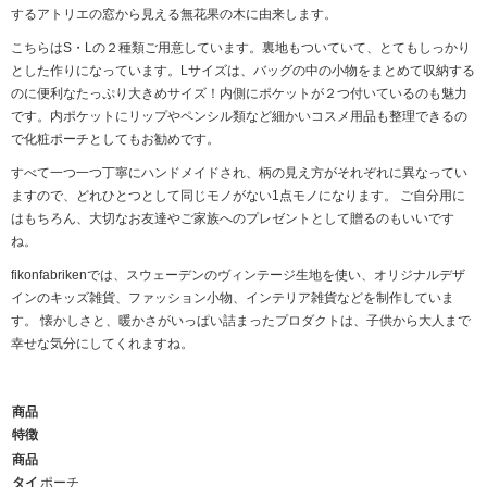
するアトリエの窓から見える無花果の木に由来します。
こちらはS・Lの２種類ご用意しています。裏地もついていて、とてもしっかり
とした作りになっています。Lサイズは、バッグの中の小物をまとめて収納する
のに便利なたっぷり大きめサイズ！内側にポケットが２つ付いているのも魅力
です。内ポケットにリップやペンシル類など細かいコスメ用品も整理できるの
で化粧ポーチとしてもお勧めです。
すべて一つ一つ丁寧にハンドメイドされ、柄の見え方がそれぞれに異なってい
ますので、どれひとつとして同じモノがない1点モノになります。 ご自分用に
はもちろん、大切なお友達やご家族へのプレゼントとして贈るのもいいです
ね。
fikonfabrikenでは、スウェーデンのヴィンテージ生地を使い、オリジナルデザ
インのキッズ雑貨、ファッション小物、インテリア雑貨などを制作していま
す。 懐かしさと、暖かさがいっぱい詰まったプロダクトは、子供から大人まで
幸せな気分にしてくれますね。
商品
特徴
商品
タイ
ポーチ