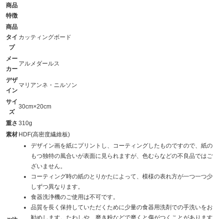
商品
特徴
商品
タイ
カッティングボード
プ
メー
アルメダールス
カー
デザ
マリアンネ・ニルソン
イン
サイ
30cm×20cm
ズ
重さ
310g
素材
HDF(高密度繊維板)
デザイン画を紙にプリントし、コーティングしたものですので、紙の
もつ独特の風合いが表面に見られますが、色むらなどの不良品ではご
ざいません。
コーティング時の紙のとりかたによって、模様の表れ方が一つ一つ少
しずつ異なります。
食器洗浄機のご使用は不可です。
品質を長く保持していただくために少量の食器用洗剤での手洗いをお
勧めします。たわしや、磨き粉などで磨くと傷がつくことがあります