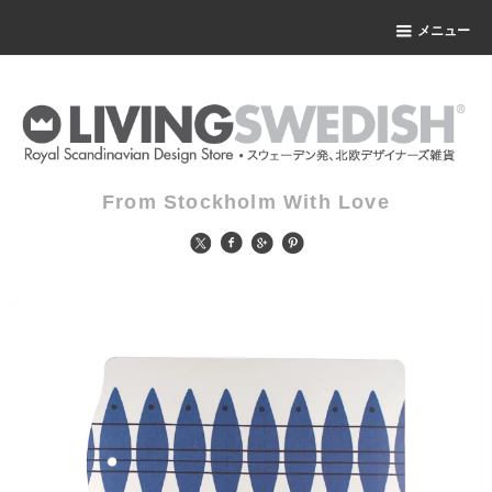
メニュー
From Stockholm With Love