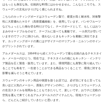
はもっとも身近な魚。伝統的な料理にはかかせません。こんなところでも、ス
ウェーデンの文化がさりげなく感じられますね。
こちらのカッティングボードはスウェーデン製で、硬度が高く耐水性、対衝撃
性に大変優れたＨＤＦ（高密度繊維板）を、使用しています。パンやフルーツ
などちょっとした物を切る時だけでなく。チーズボードとして、もしくはおつ
まみやオードブルをのせて、テーブルに並べても素敵です。 一カ所穴が空いて
いますのでフックに掛けられ、使わないときもキッチンを素敵に演出できま
す。カッティングボードの裏にはデザイナーのマリアンネ・ニルソンのサイン
がプリントされています。
アルメダールスは、1864年から続くスウェーデンで最も伝統のあるテキスタイ
ル・メーカーのひとつ。現在では、テキスタイルの他にもキッチン・インテリ
ア製品を広く製造・販売しています。また、環境問題にも真摯に取り組んでい
ることでも有名で、一生使うことができる商品をつくることで、環境に対する
影響を減らそうと考えています。
スウェーデンのキッチン用品や雑貨を扱うお店では、必ず目にすると言っても
良いほど人気のメーカー。洒落たデザインの中に、さりげなくスウェーデン人
の生活スタイルを垣間みることもできたりして、楽しいです。おウチに北欧の
空気を運んで来てくれるアルメダールスのアイテムたち。現地スウェーデンか
ら、どんどんご紹介していきたいと思います。