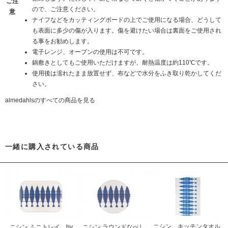
ご注
ので、ご注意ください。
意
ナイフなどをカッティングボードの上でご使用になる場合、どうして
も表面に多少の傷が入ります。傷を避けたい場合は裏面をご使用され
る事をお勧めします。
電子レンジ、オーブンの使用は不可です。
鍋敷きとしてもご使用いただけますが、耐熱温度は約110℃です。
使用後は濡れたまま放置せず、布などで水分をふき取り乾かしてくだ
さい。
almedahlsのすべての商品を見る
一緒に購入されている商品
ニシン キッチンタオル
ニシン ミニトレイ by
ニシン ラウンドなべし