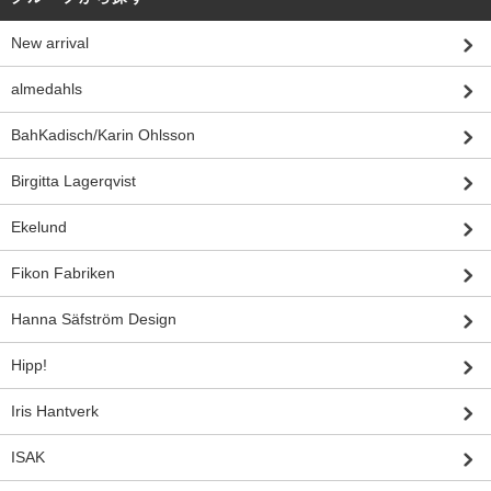
New arrival
almedahls
BahKadisch/Karin Ohlsson
Birgitta Lagerqvist
Ekelund
Fikon Fabriken
Hanna Säfström Design
Hipp!
Iris Hantverk
ISAK