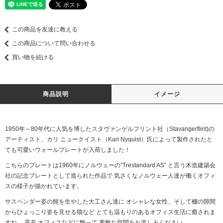
この商品を友達に教える
この商品について問い合わせる
買い物を続ける
商品説明
イメージ
1950年～80年代に人気を博したスタヴァンゲルフリント社（Stavangerflint)の
アーティスト、カリ ニュークイスト（Kari Nyquist）氏によって製作されたと
ても可愛いウォールプレートが入荷しました！
こちらのプレートは1960年にノルウェーの”Trestandard AS” と言う木造建築会
社の記念プレートとして造られた作品で 気さくなノルウェー人達が働くオフィ
スの様子が描かれています。
サスペンダー姿の髭を生やした大工さん達に オシャレな女性、そして棚の隙間
からひょっこり姿を見せる猫など とても温もりのあるオフィス生活に癒されま
すね。 是非 オフィスなどに飾って 素敵な空間をお楽しみください。