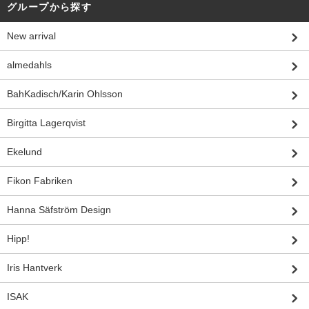
グループから探す
New arrival
almedahls
BahKadisch/Karin Ohlsson
Birgitta Lagerqvist
Ekelund
Fikon Fabriken
Hanna Säfström Design
Hipp!
Iris Hantverk
ISAK