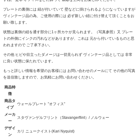
プレートの裏側には 紐が付いていて 壁などに掛けられるようになっていますが
ヴィンテージ品の為、ご使用の際には 必ず新しい紐に付け替えて頂くことをお
願い致します。
状態は裏側の紐を通す部分に1ヶ所カケが見られます。（写真参照）又 プレー
トの外側にインクの汚れなどがありますが、これは 元から付いているものと思
われますので ご了承下さい。
その他 ヒビや目立ったダメージは一切見られず ヴィンテージ品としては 非常
に良い状態に保たれています。
もっと詳しい情報を希望のお客様には お問い合わせのメールにて その他の写真
を送信致しますので、お気軽にお問い合わせください。
商品特
徴
商品タ
ウォールプレート ”オフィス”
イプ
メーカ
スタヴァンゲルフリント（Stavangerflint）/ ノルウェー
ー
デザイ
カリ ニュークイスト(Kari Nyquist)
ン