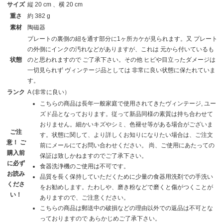
サイズ
縦 20 cm 、横 20 cm
重さ
約 382 g
素材
陶磁器
プレートの裏側の紐を通す部分に1ヶ所カケが見られます。又 プレート
の外側にインクの汚れなどがありますが、これは 元から付いているも
状態
のと思われますので ご了承下さい。その他 ヒビや目立ったダメージは
一切見られず ヴィンテージ品としては 非常に良い状態に保たれていま
す。
ランク
A (非常に良い）
こちらの商品は長年一般家庭で使用されてきたヴィンテージ, ユー
ズド品となっております。従って新品同様の素質は持ち合わせて
おりません。細かいキズやシミ、色褪せ等がある場合がございま
ご注
す。状態に関して、より詳しくお知りになりたい場合は、ご注文
意！ ご
前にメールにてお問い合わせください。 尚、ご使用にあたっての
購入前
保証は致しかねますのでご了承下さい。
に必ず
食器洗浄機のご使用は不可です。
お読み
品質を長く保持していただくために少量の食器用洗剤での手洗い
くださ
をお勧めします。たわしや、磨き粉などで磨くと傷がつくことが
い！
ありますので、ご注意ください。
こちらの商品は郵送中の破損などの理由以外での返品は不可とな
っておりますので あらかじめご了承下さい。