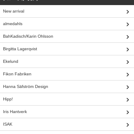
New arrival
almedahls
BahKadisch/Karin Ohlsson
Birgitta Lagerqvist
Ekelund
Fikon Fabriken
Hanna Säfström Design
Hipp!
Iris Hantverk
ISAK