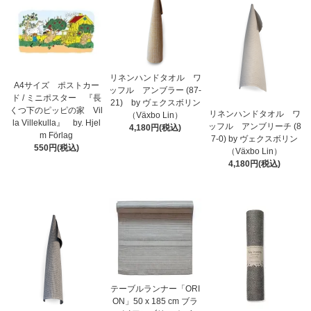
リネンハンドタオル ワ
A4サイズ ポストカー
ッフル アンブラー (87-
ド / ミニポスター 『長
21) by ヴェクスボリン
くつ下のピッピの家 Vil
リネンハンドタオル ワ
（Växbo Lin）
la Villekulla』 by. Hjel
ッフル アンブリーチ (8
4,180円(税込)
m Förlag
7-0) by ヴェクスボリン
550円(税込)
（Växbo Lin）
4,180円(税込)
テーブルランナー「ORI
ON」50 x 185 cm ブラ