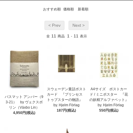
おすすめ順
価格順
新着順
< Prev
Next >
11
1
11
全
商品
-
表示
スウェーデン童話ポスト
A4サイズ ポストカー
カード 『プリンセス
ド / ミニポスター 『花
バスマット アンバー（9
トゥブスターの物語』
の妖精アルファベット』
3-21） by ヴェクスボ
by. Hjelm Förlag
by. Hjelm Förlag
リン（Växbo Lin）
187円(税込)
550円(税込)
4,950円(税込)