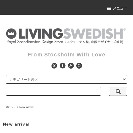
メニュー
From Stockholm With Love
ホーム
>
New arrival
New arrival