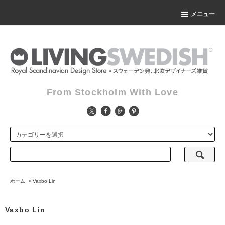
メニュー
From Stockholm With Love
ホーム
>
Vaxbo Lin
Vaxbo Lin