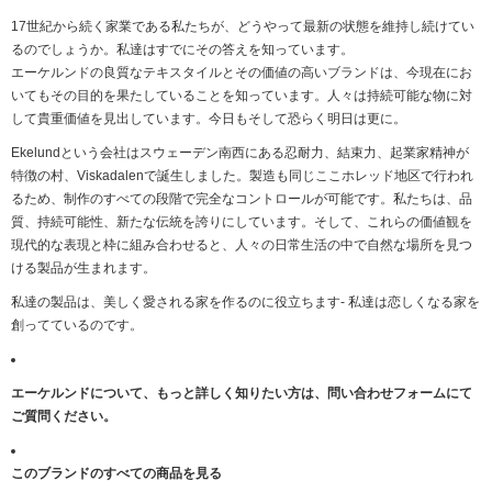
17世紀から続く家業である私たちが、どうやって最新の状態を維持し続けてい
るのでしょうか。私達はすでにその答えを知っています。
エーケルンドの良質なテキスタイルとその価値の高いブランドは、今現在にお
いてもその目的を果たしていることを知っています。人々は持続可能な物に対
して貴重価値を見出しています。今日もそして恐らく明日は更に。
Ekelundという会社はスウェーデン南西にある忍耐力、結束力、起業家精神が
特徴の村、Viskadalenで誕生しました。製造も同じここホレッド地区で行われ
るため、制作のすべての段階で完全なコントロールが可能です。私たちは、品
質、持続可能性、新たな伝統を誇りにしています。そして、これらの価値観を
現代的な表現と枠に組み合わせると、人々の日常生活の中で自然な場所を見つ
ける製品が生まれます。
私達の製品は、美しく愛される家を作るのに役立ちます- 私達は恋しくなる家を
創ってているのです。
エーケルンドについて、もっと詳しく知りたい方は、
問い合わせフォーム
にて
ご質問ください。
このブランドのすべての商品を見る