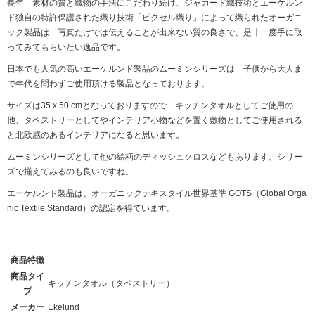
長年 素材の質と織物の手法にこだわり続け、ジャカード織技術とエーケルン
ド独自の特許保護された織り技術「ピクセル織り」によって織られたオーガニ
ック製品は 写真だけでは伝えることが出来ない質の良さで、是非一度手に取
ってみてもらいたい逸品です。
日本でも人気の高いエーケルンド製品のムーミンシリーズは 子供から大人ま
で年代を問わずご使用頂ける製品となっております。
サイズは35 x 50 cmとなっておりますので キッチンタオルとしてご使用の
他、タペストリーとしてやインテリア小物などを置く敷物としてご使用される
と北欧感のあるインテリアになると思います。
ムーミンシリーズとして他の絵柄のディッシュクロスなどもあります。シリー
ズで揃えてみるのも良いですね。
エーケルンド製品は、オーガニックテキスタイル世界基準 GOTS（Global Orga
nic Textile Standard）の認定を得ています。
商品特徴
商品タイ
キッチンタオル（タペストリー）
プ
メーカー
Ekelund