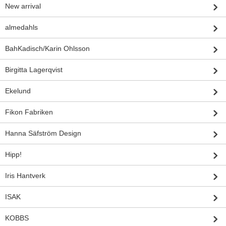
New arrival
almedahls
BahKadisch/Karin Ohlsson
Birgitta Lagerqvist
Ekelund
Fikon Fabriken
Hanna Säfström Design
Hipp!
Iris Hantverk
ISAK
KOBBS