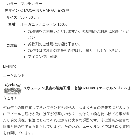
カラー
マルチカラー
デザイン
© MOOMIN CHARACTERS™
サイズ
35 × 50 cm
素材
オーガニックコットン 100%
洗濯機をご利用いただけますが、乾燥機のご利用はお避けくだ
さい。
柔軟剤のご使用はお避け下さい。
ご注意
洗浄後はタオルの角を引き伸ばし、吊り干しして下さい。
アイロン使用可能。
Ekelund
エーケルンド
スウェーデン最古の製織工場、老舗Ekelund（エーケルンド）へよ
うこそ！
何百年もの間存在してきたブランドを現代人、つまり今日の消費者にどのよう
にアピールし続ける為には何が必要なのか？ おそらく物を使い捨てる事が当
たり前の現在、私達にとってそれはさらに大きな課題です。今は誰もが豊富な
情報と物の中で日々暮らしています。そのため、エーケルンドでは明白な質問
を自問しています。