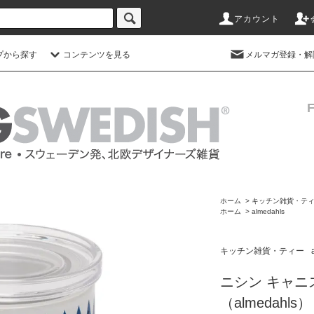
アカウント
プから探す
コンテンツを見る
メルマガ登録・解
ホーム
>
キッチン雑貨・テ
ホーム
>
almedahls
キッチン雑貨・ティー
ニシン キャニ
（almedahls）