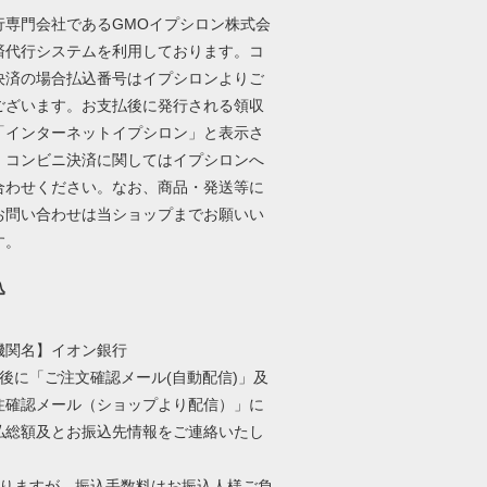
行専門会社であるGMOイプシロン株式会
済代行システムを利用しております。コ
決済の場合払込番号はイプシロンよりご
ございます。お支払後に発行される領収
「インターネットイプシロン」と表示さ
。コンビニ決済に関してはイプシロンへ
合わせください。なお、商品・発送等に
お問い合わせは当ショップまでお願いい
す。
込
機関名】イオン銀行
文後に「ご注文確認メール(自動配信)」及
注確認メール（ショップより配信）」に
払総額及とお振込先情報をご連絡いたし
入りますが、振込手数料はお振込人様ご負