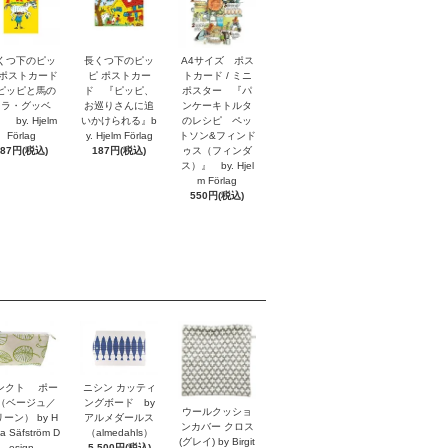
くつ下のピッ
長くつ下のピッ
A4サイズ ポス
 ポストカード
ピ ポストカー
トカード / ミニ
ピッピと馬の
ド 『ピッピ、
ポスター 『パ
リラ・グッベ
お巡りさんに追
ンケーキトルタ
 by. Hjelm
いかけられる』b
のレシピ ペッ
Förlag
y. Hjelm Förlag
トソン&フィンド
187円(税込)
187円(税込)
ゥス（フィンダ
ス）』 by. Hjel
m Förlag
550円(税込)
ンクト ポー
ニシン カッティ
（ベージュ／
ングボード by
ウールクッショ
ーン） by H
アルメダールス
ンカバー クロス
a Säfström D
（almedahls）
(グレイ) by Birgit
esign
5,500円(税込)