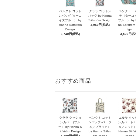
ベンクト コット
クララ コットン
ベンクト 
ンバッグ (ターコ
バッグ by Hanna
チ（ターコ
イズブルー） by
Säfström Design
ブルー） by 
Hanna Säfström
3,960円(税込)
na Säfström
Design
ign
3,740円(税込)
3,520円(税
おすすめ商品
クララ クッショ
ベンクト コット
エルサ クッ
ンカバー (ブル
ンバッグ (ベージ
ンカバー (
ー） by Hanna S
ュ／ブラック）
ュ／レッド） 
äfström Design
by Hanna Säfstr
Hanna Säfs
4,180円(税込)
öm Design
Design