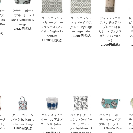
ポー
クララ ポーチ
イズ
（ブルー） by H
ウールクッショ
ウールクッショ
ディッシュクロ
長
Han
anna Säfström D
ンカバー メニー
ンカバー クロス
ス / ナチュラル
ピ
 Des
esign
フラワーズ (グレ
(グレイ) by Birgit
（ブルーの縁取
『
3,520円(税込)
イ) by Birgitta La
ta Lagerqvist
り） by ヴェクス
込)
gerqvist
13,200円(税込)
ボリン（Växbo
ン』
13,200円(税込)
Lin）
2,200円(税込)
ショ
クララ コットン
ニシン キャニス
ベンクト クッシ
ベンクト ポー
ベ
ベージ
バッグ by Hanna
ター by アルメ
ョンカバー (ベー
チ（ターコイズ
チ
by
Säfström Design
ダールス（almed
ジュ／ブラッ
ブルー） by Han
グリ
tröm
3,960円(税込)
ahls）
ク） by Hanna S
na Säfström Des
ann
7,700円(税込)
äfström Design
ign