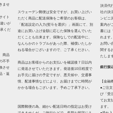
きませ
決済代
スウェーデン郵便は安全ですが、お買い上げい
社の決
サイト
ただく商品に配送保険をご希望のお客様は、
ンビニ
の違いが
「配送設定の入力(熨斗を選択）」画面にて、別
案内が
了承くだ
途にお買い上げ金額に応じた保険を選んでいた
書には
だくことも出来ます。保険なしでの配送中に、
れます
なんらかのトラブルがあった際、補償いたしか
お問い
ねる場合がございますので、ご了承ください。
関する
、商品
たしま
の不手
商品はお客様からのお支払いを確認後７日以内
銀行振
換させ
に発送させていただきます。発送後10日程度で
品・返
お手元に届けの予定ですが、悪天候や、交通事
情、配達事情などにより、お届けまでに時間が
【金融
かかる場合もございます。予めご了承下さい。
●ご注
び「受
てお支
国際郵便の為、細かい配送日時の指定はお受け
ます。
できませんが、ご旅行などで、長期お留守にさ
●恐れ