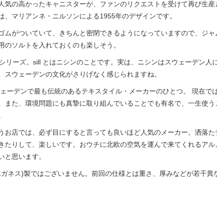
人気の高かったキャニスターが、ファンのリクエストを受けて再び生産
、マリアンネ・ニルソンによる1955年のデザインです。
ゴムがついていて、きちんと密閉できるようになっていますので、ジャ
用のソルトを入れておくのも楽しそう。
ンシリーズ。sill とはニシンのことです。実は、ニシンはスウェーデン
、スウェーデンの文化がさりげなく感じられますね。
スウェーデンで最も伝統のあるテキスタイル・メーカーのひとつ。 現在で
。また、環境問題にも真摯に取り組んでいることでも有名で、一生使う
。
うお店では、必ず目にすると言っても良いほど人気のメーカー。洒落た
きたりして、楽しいです。おウチに北欧の空気を運んで来てくれるアル
いと思います。
s(ホガネス)製ではございません。前回の仕様とは重さ、厚みなどが若干