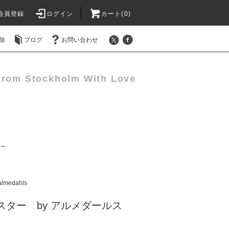
会員登録
ログイン
カート(0)
除
ブログ
お問い合わせ
From Stockholm With Love
ィー
almedahls
スター by アルメダールス