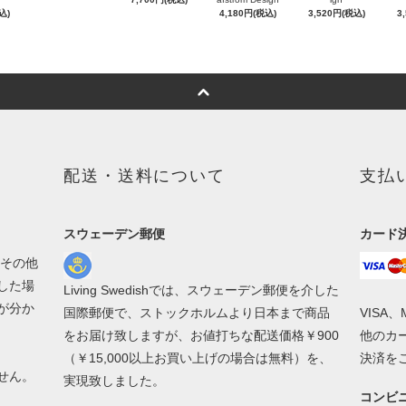
込)
4,180円(税込)
3,520円(税込)
3
配送・送料について
支払
スウェーデン郵便
カード
、その他
した場
Living Swedishでは、スウェーデン郵便を介した
が分か
国際郵便で、ストックホルムより日本まで商品
VISA
をお届け致しますが、お値打ちな配送価格￥900
他のカー
（￥15,000以上お買い上げの場合は無料）を、
決済を
せん。
実現致しました。
コンビ