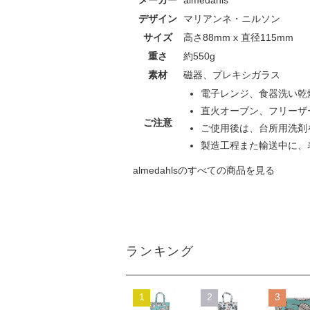
メーカー
almedahls
デザイン
マリアンネ・ニルソン
サイズ
高さ88mm x 直径115mm
重さ
約550g
素材
磁器、プレキシガラス
電子レンジ、食器洗い乾
直火オーブン、フリーザ
ご注意
ご使用後は、台所用洗剤
製造工程また輸送中に、
almedahlsのすべての商品を見る
ランキング
1
2
3