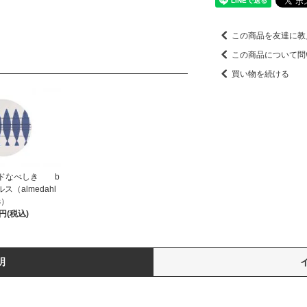
この商品を友達に教
この商品について問
買い物を続ける
ンドなべしき b
ス（almedahl
s）
0円(税込)
明