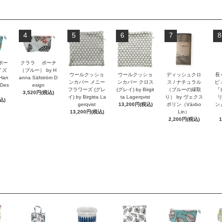
4
5
6
7
8
ポー
クララ ポーチ
イズ
（ブルー） by H
ウールクッショ
ウールクッショ
ディッシュクロ
長
Han
anna Säfström D
ンカバー メニー
ンカバー クロス
ス / ナチュラル
ピ
 Des
esign
フラワーズ (グレ
(グレイ) by Birgit
（ブルーの縁取
『
3,520円(税込)
イ) by Birgitta La
ta Lagerqvist
り） by ヴェクス
込)
gerqvist
13,200円(税込)
ボリン（Växbo
ン』
13,200円(税込)
Lin）
2,200円(税込)