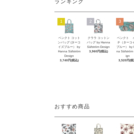
ランキング
1
2
3
ベンクト コット
クララ コットン
ベンクト 
ンバッグ (ターコ
バッグ by Hanna
チ（ターコ
イズブルー） by
Säfström Design
ブルー） by 
Hanna Säfström
3,960円(税込)
na Säfström
Design
ign
3,740円(税込)
3,520円(税
おすすめ商品