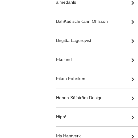
almedahls
BahKadisch/Karin Ohlsson
Birgitta Lagerqvist
Ekelund
Fikon Fabriken
Hanna Säfström Design
Hipp!
Iris Hantverk