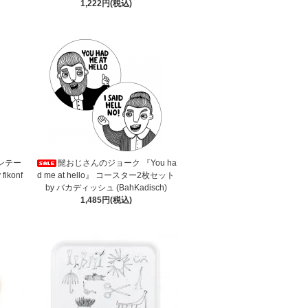
1,222円(税込)
ンテー
髭おじさんのジョーク 『You ha
konf
d me at hello』 コースター2枚セット
by バカディッシュ (BahKadisch)
1,485円(税込)