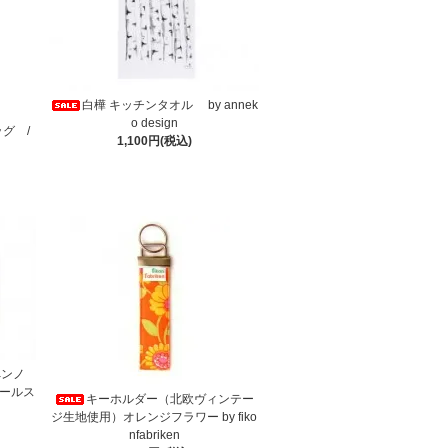
白樺 キッチンタオル by annek
o design
ッグ /
1,100円(税込)
ペンノ
ダールス
キーホルダー（北欧ヴィンテー
ジ生地使用）オレンジフラワー by fiko
nfabriken