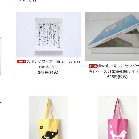
スポンジワイプ 白樺 by ann
蚤の市で見つけたシガ
eko design
巻）ケース / Ritmeester / 
305円(税込)
605円(税込)