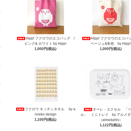
Hipp! フクロウのエコバッグ /
Hipp! フクロウのエコバ
ピンク& ホワイト by Hipp!
ベージュ&朱色 by Hipp!
1,000円(税込)
1,000円(税込)
フクロウ キッチンタオル by a
オーレ・エクセル 「
nneko design
ル」 ミニトレイ by アルメ
1,100円(税込)
（almedahls）
1,122円(税込)