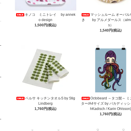
キノコ ミニトレイ by annek
マッシュルーム オーバル
o design
き by アルメダールス（alme
1,500円(税込)
s）
1,540円(税込)
ベルサ キッチンタオルS by Stig
Octobeard ～タコ髭～ 
Lindberg
ター/A4サイズ by バカディッシュ
1,760円(税込)
hKadisch / Karin Ohlsson
1,760円(税込)