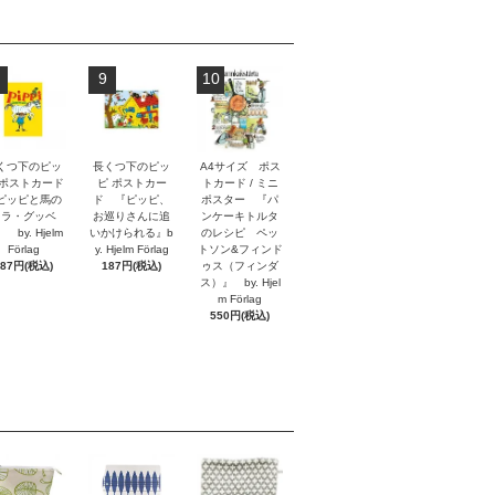
9
10
くつ下のピッ
長くつ下のピッ
A4サイズ ポス
 ポストカード
ピ ポストカー
トカード / ミニ
ピッピと馬の
ド 『ピッピ、
ポスター 『パ
リラ・グッベ
お巡りさんに追
ンケーキトルタ
 by. Hjelm
いかけられる』b
のレシピ ペッ
Förlag
y. Hjelm Förlag
トソン&フィンド
187円(税込)
187円(税込)
ゥス（フィンダ
ス）』 by. Hjel
m Förlag
550円(税込)