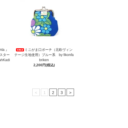
ta 』
ミニがま口ポーチ（北欧ヴィン
スター
テージ生地使用）ブルー系 by fikonfa
hKadi
briken
2,200円(税込)
<
1
2
3
>