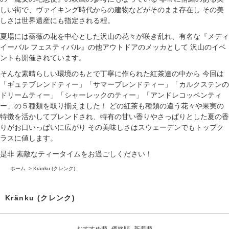
しい街で、ヴァイキング時代からの建物などがそのまま存在し その美
しさは世界遺産にも指定される程。
夏場には薔薇の花を中心とした沢山の花々が咲き乱れ、有名な『メディ
イーバル フェスティバル』の他アウトドアのメッカとして 沢山のイベ
ントも開催されています。
そんな素晴らしい環境のもとで丁寧に作られた紅茶達の中から 今回は
「ギュテブレンドティー」「サマーブレンドティー」「カルクステンの
ドリームティー」「シャーレックのティー」「アンドレコッペンティ
ー」の５種類を取り揃えました！ どの紅茶も種類の違う花々や果実の
特徴を活かしてブレンドされ、特有の甘い香りやさっぱりとした夏の香
りがお口いっぱいに広がり その美味しさはスウェーデンでもトップク
ラスに値します。
是非 素敵なティータイムをお過ごしください！
ホーム
>
Kränku (クレンク)
Kränku (クレンク)