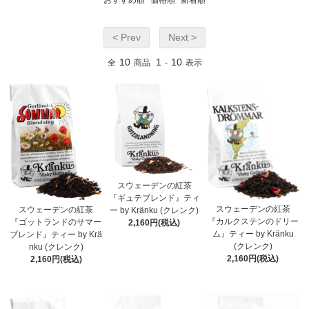
おすすめ順
価格順
新着順
< Prev
Next >
10
1
10
全
商品
-
表示
スウェーデンの紅茶
『ギュテブレンド』ティ
スウェーデンの紅茶
スウェーデンの紅茶
ー by Kränku (クレンク)
『カルクステンのドリー
『ゴットランドのサマー
2,160円(税込)
ム』ティー by Kränku
ブレンド』ティー by Krä
(クレンク)
nku (クレンク)
2,160円(税込)
2,160円(税込)