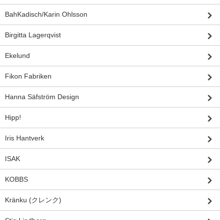
BahKadisch/Karin Ohlsson
Birgitta Lagerqvist
Ekelund
Fikon Fabriken
Hanna Säfström Design
Hipp!
Iris Hantverk
ISAK
KOBBS
Kränku (クレンク)