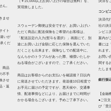
（￥15,000以上お買い上げの場合は無料）を、
決済を
せん。
実現致しました。
コンビ
きませ
決済代
スウェーデン郵便は安全ですが、お買い上げい
社の決
サイト
ただく商品に配送保険をご希望のお客様は、
ンビニ
の違いが
「配送設定の入力(熨斗を選択）」画面にて、別
案内が
了承くだ
途にお買い上げ金額に応じた保険を選んでいた
書には
だくことも出来ます。保険なしでの配送中に、
れます
なんらかのトラブルがあった際、補償いたしか
お問い
ねる場合がございますので、ご了承ください。
関する
、商品
たしま
の不手
商品はお客様からのお支払いを確認後７日以内
銀行振
換させ
に発送させていただきます。発送後10日程度で
品・返
お手元に届けの予定ですが、悪天候や、交通事
情、配達事情などにより、お届けまでに時間が
【金融
かかる場合もございます。予めご了承下さい。
●ご注
び「受