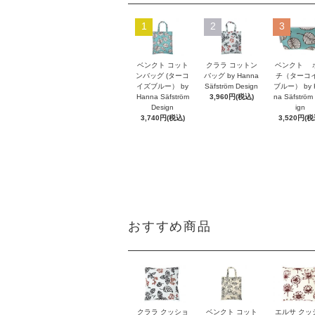
1
2
3
ベンクト コット
クララ コットン
ベンクト 
ンバッグ (ターコ
バッグ by Hanna
チ（ターコ
イズブルー） by
Säfström Design
ブルー） by 
Hanna Säfström
3,960円(税込)
na Säfström
Design
ign
3,740円(税込)
3,520円(税
おすすめ商品
クララ クッショ
ベンクト コット
エルサ クッ