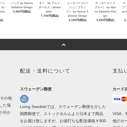
ベージ
バッグ by Hanna
ター by アルメ
ョンカバー (ベー
チ（ターコイズ
チ
by
Säfström Design
ダールス（almed
ジュ／ブラッ
ブルー） by Han
グリ
tröm
3,960円(税込)
ahls）
ク） by Hanna S
na Säfström Des
ann
7,700円(税込)
äfström Design
ign
込)
4,180円(税込)
3,520円(税込)
3
配送・送料について
支払
スウェーデン郵便
カード
、その他
した場
Living Swedishでは、スウェーデン郵便を介した
が分か
国際郵便で、ストックホルムより日本まで商品
VISA
をお届け致しますが、お値打ちな配送価格￥900
他のカー