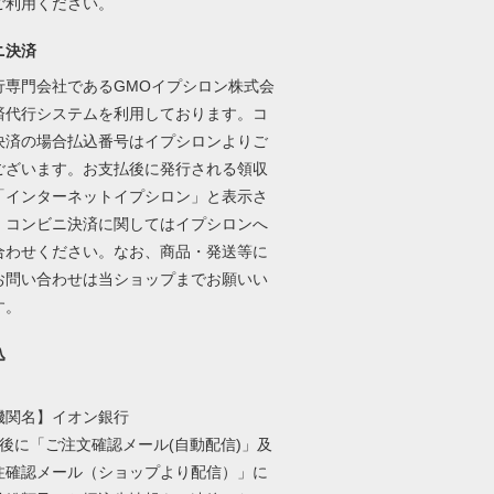
ご利用ください。
ニ決済
行専門会社であるGMOイプシロン株式会
済代行システムを利用しております。コ
決済の場合払込番号はイプシロンよりご
ございます。お支払後に発行される領収
「インターネットイプシロン」と表示さ
。コンビニ決済に関してはイプシロンへ
合わせください。なお、商品・発送等に
お問い合わせは当ショップまでお願いい
す。
込
機関名】イオン銀行
文後に「ご注文確認メール(自動配信)」及
注確認メール（ショップより配信）」に