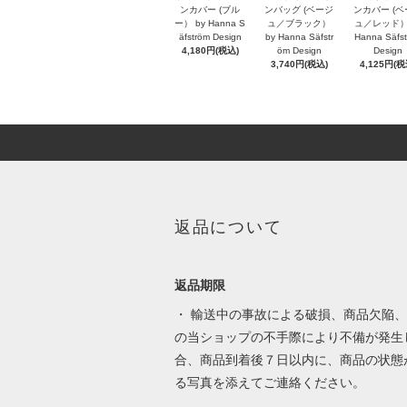
ンカバー (ブル
ンバッグ (ベージ
ンカバー (
ー） by Hanna S
ュ／ブラック）
ュ／レッド） 
äfström Design
by Hanna Säfstr
Hanna Säfs
4,180円(税込)
öm Design
Design
3,740円(税込)
4,125円(税
返品について
返品期限
・ 輸送中の事故による破損、商品欠陥
の当ショップの不手際により不備が発生
合、商品到着後７日以内に、商品の状態
る写真を添えてご連絡ください。