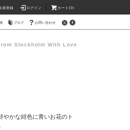
会員登録
ログイン
カート(0)
除
ブログ
お問い合わせ
From Stockholm With Love
 鮮やかな紺色に青いお花のト
ス