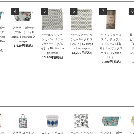
4
5
6
7
8
ポー
クララ ポーチ
イズ
（ブルー） by H
ウールクッショ
ウールクッショ
ディッシュクロ
長
Han
anna Säfström D
ンカバー メニー
ンカバー クロス
ス / ナチュラル
ピ
 Des
esign
フラワーズ (グレ
(グレイ) by Birgit
（ブルーの縁取
『
3,520円(税込)
イ) by Birgitta La
ta Lagerqvist
り） by ヴェクス
込)
gerqvist
13,200円(税込)
ボリン（Växbo
ン』
13,200円(税込)
Lin）
2,200円(税込)
ショ
クララ コットン
ニシン キャニス
ベンクト クッシ
ベンクト ポー
ベ