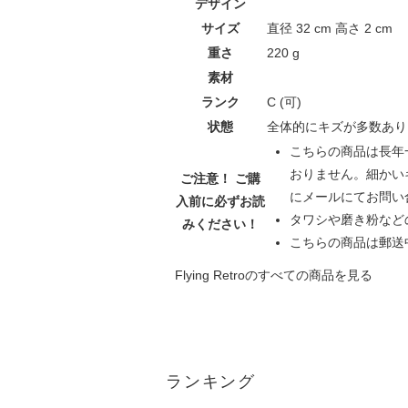
デザイン
サイズ
直径 32 cm 高さ 2 cm
重さ
220 g
素材
ランク
C (可)
状態
全体的にキズが多数あり
こちらの商品は長年
おりません。細かい
ご注意！ ご購
にメールにてお問い
入前に必ず
お読
タワシや磨き粉など
みください！
こちらの商品は郵送
Flying Retroのすべての商品を見る
ランキング