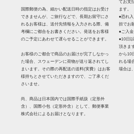
てお支
国際郵便の為、細かい配送日時の指定はお受け
ます。
できませんが、ご旅行などで、長期お留守にさ
●恐れ
れるお客様は、送付先情報を入力される際、備
担でお
考欄にご都合をお書きください。発送をお客様
●ご入
のご予定にあわせて遅らせることができます。
●10
頂きま
お客様のご都合で商品のお届けが完了しなかっ
から1
た場合、スウェーデンに荷物が送り返されてし
れる場
まいます。その際の再配送の送料(実費）はお客
場合は
様持ちとさせていただきますので、ご了承くだ
さいませ。
尚、商品は日本国内では国際手紙扱（定形外
含）、国際小包（定形外含）として、郵便事業
株式会社によるお届けとなります。