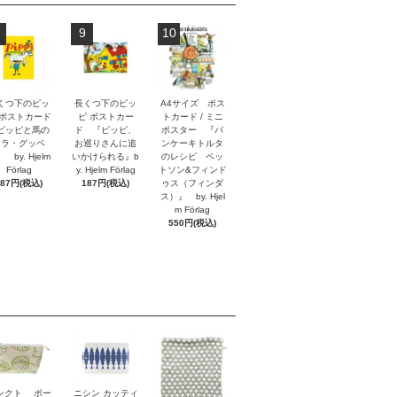
9
10
くつ下のピッ
長くつ下のピッ
A4サイズ ポス
 ポストカード
ピ ポストカー
トカード / ミニ
ピッピと馬の
ド 『ピッピ、
ポスター 『パ
リラ・グッベ
お巡りさんに追
ンケーキトルタ
 by. Hjelm
いかけられる』b
のレシピ ペッ
Förlag
y. Hjelm Förlag
トソン&フィンド
187円(税込)
187円(税込)
ゥス（フィンダ
ス）』 by. Hjel
m Förlag
550円(税込)
ンクト ポー
ニシン カッティ