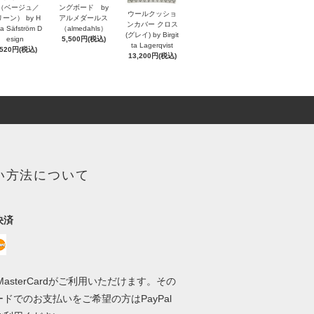
（ベージュ／
ングボード by
ウールクッショ
ーン） by H
アルメダールス
ンカバー クロス
a Säfström D
（almedahls）
(グレイ) by Birgit
esign
5,500円(税込)
ta Lagerqvist
,520円(税込)
13,200円(税込)
い方法について
決済
、MasterCardがご利用いただけます。その
ドでのお支払いをご希望の方はPayPal