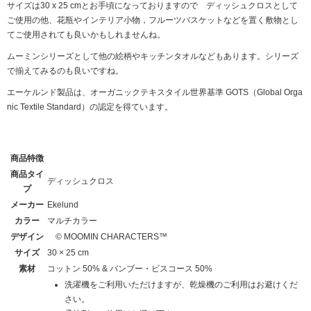
サイズは30 x 25 cmとお手頃になっておりますので ディッシュクロスとして
ご使用の他、花瓶やインテリア小物，フルーツバスケットなどを置く敷物とし
てご使用されても良いかもしれませんね。
ムーミンシリーズとして他の絵柄やキッチンタオルなどもあります。シリーズ
で揃えてみるのも良いですね。
エーケルンド製品は、オーガニックテキスタイル世界基準 GOTS（Global Orga
nic Textile Standard）の認定を得ています。
商品特徴
商品タイ
ディッシュクロス
プ
メーカー
Ekelund
カラー
マルチカラー
デザイン
© MOOMIN CHARACTERS™
サイズ
30 × 25 cm
素材
コットン 50% & バンブー・ビスコース 50%
洗濯機をご利用いただけますが、乾燥機のご利用はお避けくだ
さい。