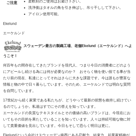
柔軟剤のご使用はお避け下さい。
ご注意
洗浄後はタオルの角を引き伸ばし、吊り干しして下さい。
アイロン使用可能。
Ekelund
エーケルンド
スウェーデン最古の製織工場、老舗Ekelund（エーケルンド）へよ
うこそ！
何百年もの間存在してきたブランドを現代人、つまり今日の消費者にどのよう
にアピールし続ける為には何が必要なのか？ おそらく物を使い捨てる事が当
たり前の現在、私達にとってそれはさらに大きな課題です。今は誰もが豊富な
情報と物の中で日々暮らしています。そのため、エーケルンドでは明白な質問
を自問しています。
17世紀から続く家業である私たちが、どうやって最新の状態を維持し続けてい
るのでしょうか。私達はすでにその答えを知っています。
エーケルンドの良質なテキスタイルとその価値の高いブランドは、今現在にお
いてもその目的を果たしていることを知っています。人々は持続可能な物に対
して貴重価値を見出しています。今日もそして恐らく明日は更に。
Ekelundという会社はスウェーデン南西にある忍耐力、結束力、起業家精神が