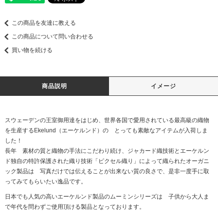
この商品を友達に教える
この商品について問い合わせる
買い物を続ける
商品説明
イメージ
スウェーデンの王室御用達をはじめ、世界各国で愛用されている最高級の織物
を生産するEkelund（エーケルンド）の とっても素敵なアイテムが入荷しま
した！
長年 素材の質と織物の手法にこだわり続け、ジャカード織技術とエーケルン
ド独自の特許保護された織り技術「ピクセル織り」によって織られたオーガニ
ック製品は 写真だけでは伝えることが出来ない質の良さで、是非一度手に取
ってみてもらいたい逸品です。
日本でも人気の高いエーケルンド製品のムーミンシリーズは 子供から大人ま
で年代を問わずご使用頂ける製品となっております。