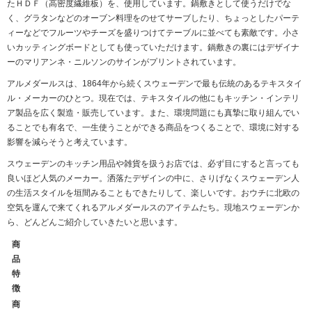
たＨＤＦ（高密度繊維板）を、使用しています。鍋敷きとして使うだけでな
く、グラタンなどのオーブン料理をのせてサーブしたり、ちょっとしたパーテ
ィーなどでフルーツやチーズを盛りつけてテーブルに並べても素敵です。小さ
いカッティングボードとしても使っていただけます。鍋敷きの裏にはデザイナ
ーのマリアンネ・ニルソンのサインがプリントされています。
アルメダールスは、1864年から続くスウェーデンで最も伝統のあるテキスタイ
ル・メーカーのひとつ。現在では、テキスタイルの他にもキッチン・インテリ
ア製品を広く製造・販売しています。また、環境問題にも真摯に取り組んでい
ることでも有名で、一生使うことができる商品をつくることで、環境に対する
影響を減らそうと考えています。
スウェーデンのキッチン用品や雑貨を扱うお店では、必ず目にすると言っても
良いほど人気のメーカー。洒落たデザインの中に、さりげなくスウェーデン人
の生活スタイルを垣間みることもできたりして、楽しいです。おウチに北欧の
空気を運んで来てくれるアルメダールスのアイテムたち。現地スウェーデンか
ら、どんどんご紹介していきたいと思います。
商
品
特
徴
商