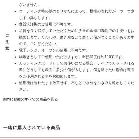
ざいません。
コーティング時の紙のとりかたによって、模様の表れ方が一つ一つ少
しずつ異なります。
食器洗浄機のご使用は不可です。
品質を長く保持していただくために少量の食器用洗剤での手洗いをお
ご
勧めします。たわしや、磨き粉などで磨くと傷がつくことがあります
注
ので、ご注意ください。
意
電子レンジ、オーブンの使用は不可です。
鍋敷きとしてご使用いただけますが、耐熱温度は約110℃です。
カッティングボードとしてお使いになる場合、ナイフでカットされる
際にどうしても表面に多少の傷が入ります。傷を避けたい場合は裏面
をご使用される事をお勧めします。
使用後は濡れたまま放置せず、布などで水分をふき取り乾かしてくだ
さい。
almedahlsのすべての商品を見る
一緒に購入されている商品