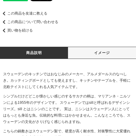
この商品を友達に教える
この商品について問い合わせる
買い物を続ける
商品説明
イメージ
スウェーデンのキッチンではおなじみのメーカー、アルメダールスのなべし
き。カッティングボードとしても使えますし、キッチンやテーブルを、手軽に
北欧テイストにしてくれる人気アイテムです。
シンプルだけどどこか懐かしい感じのするサカナの柄は、マリアンネ・ニルソ
ンによる1955年のデザインです。 スウェーデンではsillと呼ばれるデザインシ
リーズ。sill とはニシンのことです。 実は、ニシンはスウェーデン人にとって
はもっとも身近な魚。伝統的な料理にはかかせません。こんなところでも、ス
ウェーデンの文化がさりげなく感じられますね。
こちらの鍋敷きはスウェーデン製で、硬度が高く耐水性、対衝撃性に大変優れ