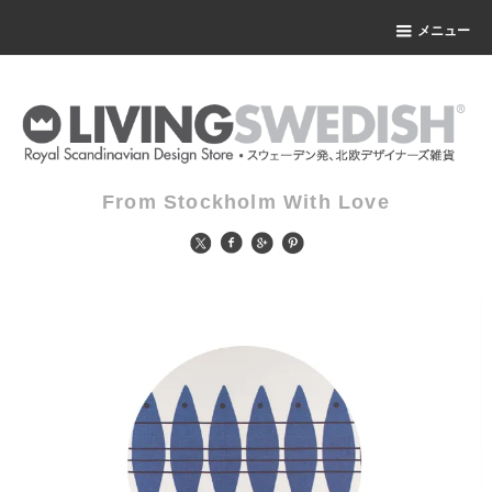
メニュー
From Stockholm With Love