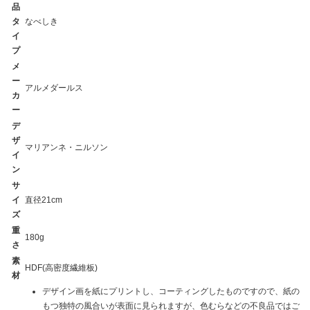
品
タ
なべしき
イ
プ
メ
ー
アルメダールス
カ
ー
デ
ザ
マリアンネ・ニルソン
イ
ン
サ
イ
直径21cm
ズ
重
180g
さ
素
HDF(高密度繊維板)
材
デザイン画を紙にプリントし、コーティングしたものですので、紙の
もつ独特の風合いが表面に見られますが、色むらなどの不良品ではご