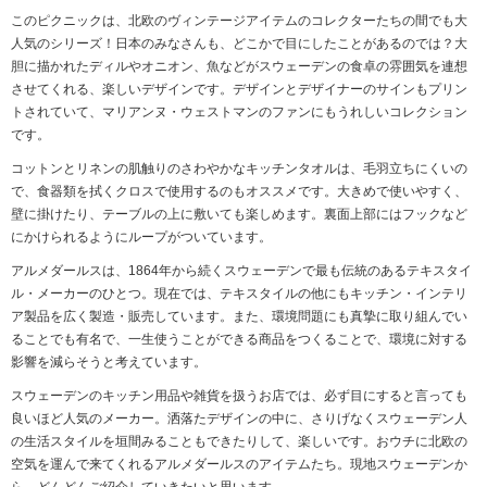
このピクニックは、北欧のヴィンテージアイテムのコレクターたちの間でも大
人気のシリーズ！日本のみなさんも、どこかで目にしたことがあるのでは？大
胆に描かれたディルやオニオン、魚などがスウェーデンの食卓の雰囲気を連想
させてくれる、楽しいデザインです。デザインとデザイナーのサインもプリン
トされていて、マリアンヌ・ウェストマンのファンにもうれしいコレクション
です。
コットンとリネンの肌触りのさわやかなキッチンタオルは、毛羽立ちにくいの
で、食器類を拭くクロスで使用するのもオススメです。大きめで使いやすく、
壁に掛けたり、テーブルの上に敷いても楽しめます。裏面上部にはフックなど
にかけられるようにループがついています。
アルメダールスは、1864年から続くスウェーデンで最も伝統のあるテキスタイ
ル・メーカーのひとつ。現在では、テキスタイルの他にもキッチン・インテリ
ア製品を広く製造・販売しています。また、環境問題にも真摯に取り組んでい
ることでも有名で、一生使うことができる商品をつくることで、環境に対する
影響を減らそうと考えています。
スウェーデンのキッチン用品や雑貨を扱うお店では、必ず目にすると言っても
良いほど人気のメーカー。洒落たデザインの中に、さりげなくスウェーデン人
の生活スタイルを垣間みることもできたりして、楽しいです。おウチに北欧の
空気を運んで来てくれるアルメダールスのアイテムたち。現地スウェーデンか
ら、どんどんご紹介していきたいと思います。