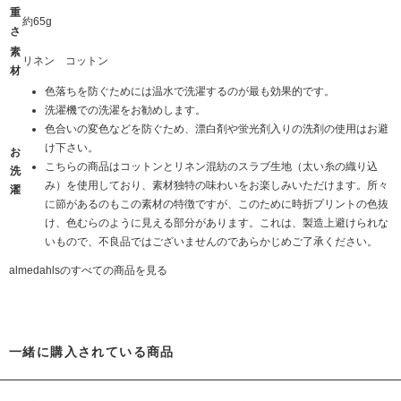
重
約65g
さ
素
リネン コットン
材
色落ちを防ぐためには温水で洗濯するのが最も効果的です。
洗濯機での洗濯をお勧めします。
色合いの変色などを防ぐため、漂白剤や蛍光剤入りの洗剤の使用はお避
け下さい。
お
こちらの商品はコットンとリネン混紡のスラブ生地（太い糸の織り込
洗
み）を使用しており、素材独特の味わいをお楽しみいただけます。所々
濯
に節があるのもこの素材の特徴ですが、このために時折プリントの色抜
け、色むらのように見える部分があります。これは、製造上避けられな
いもので、不良品ではございませんのであらかじめご了承ください。
almedahlsのすべての商品を見る
一緒に購入されている商品