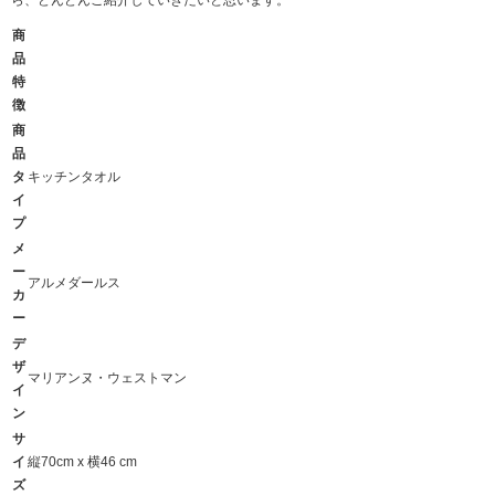
商
品
特
徴
商
品
タ
キッチンタオル
イ
プ
メ
ー
アルメダールス
カ
ー
デ
ザ
マリアンヌ・ウェストマン
イ
ン
サ
イ
縦70cm x 横46 cm
ズ