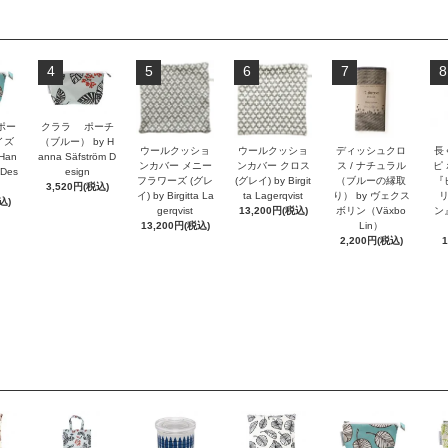
4
5
6
7
8
ポー
クララ ポーチ
イズ
（ブルー） by H
ウールクッショ
ウールクッショ
ディッシュクロ
長
Han
anna Säfström D
ンカバー メニー
ンカバー クロス
ス / ナチュラル
ピ
 Des
esign
フラワーズ (グレ
(グレイ) by Birgit
（ブルーの縁取
『
3,520円(税込)
イ) by Birgitta La
ta Lagerqvist
り） by ヴェクス
込)
gerqvist
13,200円(税込)
ボリン（Växbo
ン』
13,200円(税込)
Lin）
2,200円(税込)