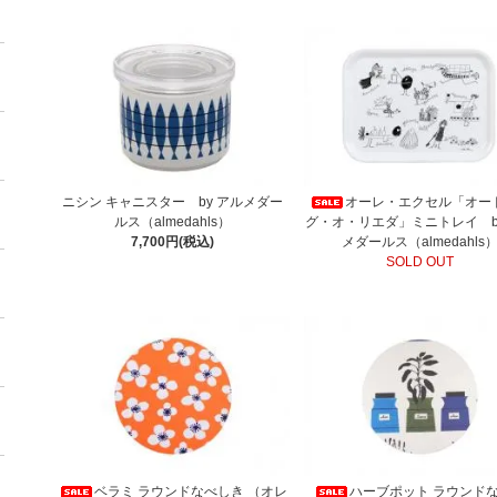
ニシン キャニスター by アルメダー
オーレ・エクセル「オー
ルス（almedahls）
グ・オ・リエダ」ミニトレイ b
7,700円(税込)
メダールス（almedahls
SOLD OUT
ベラミ ラウンドなべしき （オレ
ハーブポット ラウンド