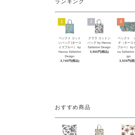
ランキング
1
2
3
ベンクト コット
クララ コットン
ベンクト 
ンバッグ (ターコ
バッグ by Hanna
チ（ターコ
イズブルー） by
Säfström Design
ブルー） by 
Hanna Säfström
3,960円(税込)
na Säfström
Design
ign
3,740円(税込)
3,520円(税
おすすめ商品