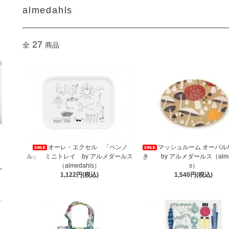
almedahls
27
全
商品
オーレ・エクセル 「ペンノ
マッシュルーム オーバル
ル」 ミニトレイ by アルメダールス
き by アルメダールス（alme
（almedahls）
s）
1,122円(税込)
1,540円(税込)