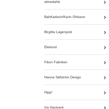
almedahls
BahKadisch/Karin Ohlsson
Birgitta Lagerqvist
Ekelund
Fikon Fabriken
Hanna Säfström Design
Hipp!
Iris Hantverk